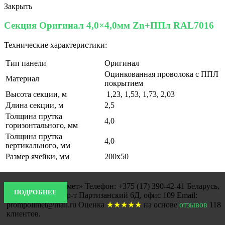
Закрыть
Секция Оригинал 4,0×4,0мм Zn+ППл RAL7016
Технические характеристики:
Тип панели
Оригинал
Оцинкованная проволока с ППЛ
Материал
покрытием
Высота секции, м
1,23, 1,53, 1,73, 2,03
Длина секции, м
2,5
Толщина прутка
4,0
горизонтального, мм
Толщина прутка
4,0
вертикального, мм
Размер ячейки, мм
200х50
ООО «Промполимет» Телефон: +375 (17) 390-42-41 Беларусь,
ПОДРОБНЕЕ
220033, Минск, пр-т Партизанский 6Д, офис 109 Email:
prompolimet@mail.ru
Оценка
★★★★★
на основе
отзывов
118
клиентов.